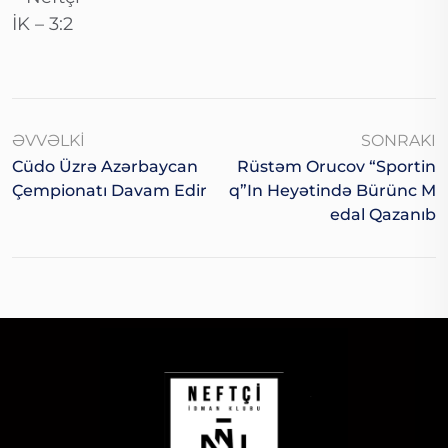
İK – 3:2
ƏVVƏLKI
SONRAKI
Cüdo Üzrə Azərbaycan
Rüstəm Orucov “Sportin
Çempionatı Davam Edir
Q”in Heyətində Bürünc M
Edal Qazanıb