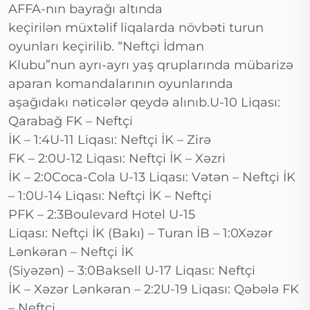
AFFA-nın bayrağı altında
keçirilən müxtəlif liqalarda növbəti turun
oyunları keçirilib. “Neftçi İdman
Klubu”nun ayrı-ayrı yaş qruplarında mübarizə
aparan komandalarının oyunlarında
aşağıdakı nəticələr qeydə alınıb.U-10 Liqası:
Qarabağ FK – Neftçi
İK – 1:4U-11 Liqası: Neftçi İK – Zirə
FK – 2:0U-12 Liqası: Neftçi İK – Xəzri
İK – 2:0Coca-Cola U-13 Liqası: Vətən – Neftçi İK
– 1:0U-14 Liqası: Neftçi İK – Neftçi
PFK – 2:3Boulevard Hotel U-15
Liqası: Neftçi İK (Bakı) – Turan İB – 1:0Xəzər
Lənkəran – Neftçi İK
(Siyəzən) – 3:0Baksell U-17 Liqası: Neftçi
İK – Xəzər Lənkəran – 2:2U-19 Liqası: Qəbələ FK
– Neftçi