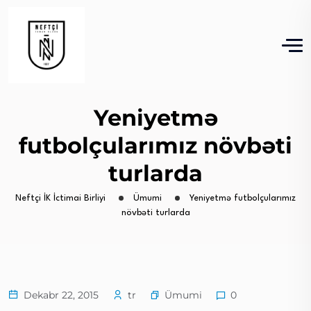
Yeniyetmə
futbolçularımız növbəti
turlarda
Neftçi İK İctimai Birliyi
Ümumi
Yeniyetmə futbolçularımız
növbəti turlarda
Ümumi
Dekabr 22, 2015
tr
0