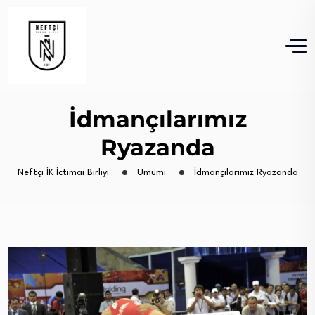
İdmançılarımız
Ryazanda
Neftçi İK İctimai Birliyi
Ümumi
İdmançılarımız Ryazanda