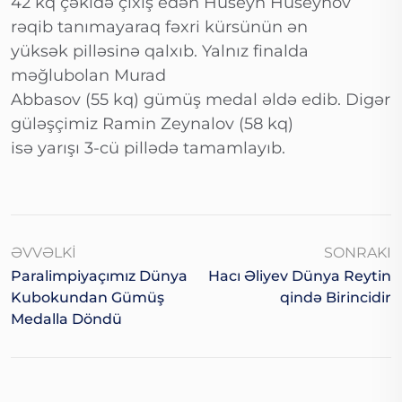
42 kq çəkidə çıxış edən Hüseyn Hüseynov
rəqib tanımayaraq fəxri kürsünün ən
yüksək pilləsinə qalxıb. Yalnız finalda
məğlubolan Murad
Abbasov (55 kq) gümüş medal əldə edib. Digər
güləşçimiz Ramin Zeynalov (58 kq)
isə yarışı 3-cü pillədə tamamlayıb.
ƏVVƏLKI
SONRAKI
Paralimpiyaçımız Dünya
Hacı Əliyev Dünya Reytin
Kubokundan Gümüş
Qində Birincidir
Medalla Döndü