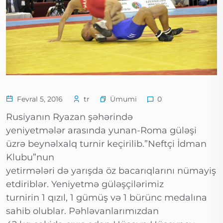
Ümumi
Fevral 5, 2016
tr
0
Rusiyanın Ryazan şəhərində
yeniyetmələr arasında yunan-Roma güləşi
üzrə beynəlxalq turnir keçirilib.”Neftçi İdman
Klubu”nun
yetirmələri də yarışda öz bacarıqlarını nümayiş
etdiriblər. Yeniyetmə güləşçilərimiz
turnirin 1 qızıl, 1 gümüş və 1 bürünc medalına
sahib olublar. Pəhləvanlarımızdan