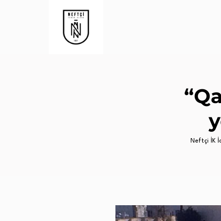
“Qa
y
Neftçi İK İc