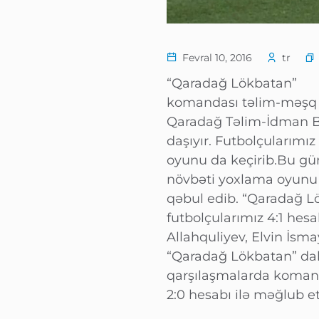
Fevral 10, 2016
tr
“Qaradağ Lökbatan”
komandası təlim-məşq t
Qaradağ Təlim-İdman Baz
daşıyır. Futbolçularımız
oyunu da keçirib.Bu 
növbəti yoxlama oyunu 
qəbul edib. “Qaradağ L
futbolçularımız 4:1 hesa
Allahquliyev, Elvin İsm
“Qaradağ Lökbatan” dah
qarşılaşmalarda komanda
2:0 hesabı ilə məğlub e