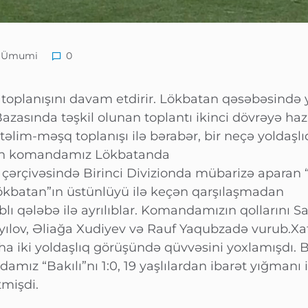
Ümumi
0
oplanışını davam etdirir. Lökbatan qəsəbəsində 
asında təşkil olunan toplantı ikinci dövrəyə haz
 təlim-məşq toplanışı ilə bərabər, bir neçə yoldaşlı
gün komandamız Lökbatanda
çərçivəsində Birinci Divizionda mübarizə aparan 
ökbatan”ın üstünlüyü ilə keçən qarşılaşmadan
blı qələbə ilə ayrılıblar. Komandamızın qollarını Sa
ayılov, Əliağa Xudiyev və Rauf Yaqubzadə vurub.Xa
a iki yoldaşlıq görüşündə qüvvəsini yoxlamışdı. 
mız “Bakılı”nı 1:0, 19 yaşlılardan ibarət yığmanı 
tmişdi.