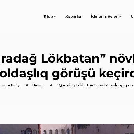
Klub
Xəbərlər
İdman növləri
U
radağ Lökbatan” növ
oldaşlıq görüşü keçir
timai Birliyi
Ümumi
“Qaradağ Lökbatan” növbəti yoldaşlıq görü