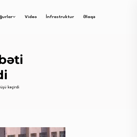
ğurlar
Video
İnfrastruktur
Əlaqə
bəti
di
şü keçirdi