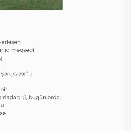
yerləşən
ırlıq məqsədi
q
“Şərurspor”u
bir
tırladaq ki, bugünlərdə
Bu
isə