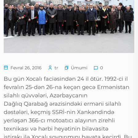
Ümumi
Fevral 26, 2016
tr
0
Bu gün Xocalı faciəsindən 24 il ötür. 1992-ci il
fevralın 25-dən 26-na keçən gecə Ermənistan
silahlı qüvvələri, Azərbaycanın
Dağlıq Qarabağ ərazisindəki erməni silahlı
dəstələri, keçmiş SSRİ-nin Xankəndində
yerləşən 366-cı motoatıcı alayının zirehli
texnikası və hərbi heyətinin bilavasitə
iştirakı ilə Xocalı soyqırımını həyata keçirdi. Bu