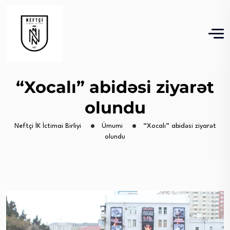
“Xocalı” abidəsi ziyarət
olundu
Neftçi İK İctimai Birliyi
Ümumi
“Xocalı” abidəsi ziyarət
olundu