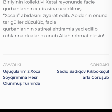
Birliyinin kollektivi Xətai rayonunda faciə
qurbanlarının xatirəsinə ucaldılmış
“Xocalı” abidəsini ziyarət edib. Abidənin önünə
tər güllər düzülüb, faciə
qurbanlarının xatirəsi ehtiramla yad edilib,
ruhlarına dualar oxunub.Allah rəhmət eləsin!
ƏVVƏLKI
SONRAKI
Uşuçularımız Xocalı
Sadıq Sadıqov Kikboksçul
Soyqırımına Həsr
Arla Görüşüb
Olunmuş Turnirdə