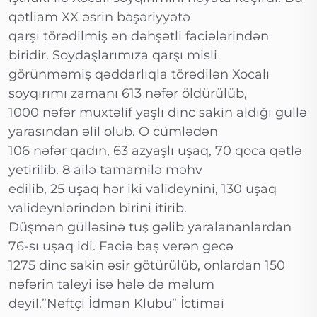
qətliam XX əsrin bəşəriyyətə
qarşı törədilmiş ən dəhşətli faciələrindən
biridir. Soydaşlarımıza qarşı misli
görünməmiş qəddarlıqla törədilən Xocalı
soyqırımı zamanı 613 nəfər öldürülüb,
1000 nəfər müxtəlif yaşlı dinc sakin aldığı güllə
yarasından əlil olub. O cümlədən
106 nəfər qadın, 63 azyaşlı uşaq, 70 qoca qətlə
yetirilib. 8 ailə tamamilə məhv
edilib, 25 uşaq hər iki valideynini, 130 uşaq
valideynlərindən birini itirib.
Düşmən gülləsinə tuş gəlib yaralananlardan
76-sı uşaq idi. Faciə baş verən gecə
1275 dinc sakin əsir götürülüb, onlardan 150
nəfərin taleyi isə hələ də məlum
deyil.”Neftçi İdman Klubu” İctimai