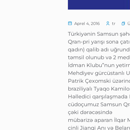
Aprel 4, 2016
tr
Türkiyənin Samsun şəhə
Qran-pri yarışı sona çat
qadın) qalib adı uğrun
təmsil olunub və 2 meda
İdman Klubu”nun yetir
Mehdiyev gürcüstanlı Uş
Patrik Çexomski üzərin
braziliyalı Tyaqo Kamil
Həlledici qarşılaşmada
cüdoçumuz Samsun Qran-
çəki dərəcəsində
mübarizə aparan İlqar M
çinli Jianqi Anı və Bel