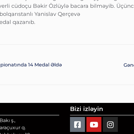
erli cüdoçu Bəkir Özlüylə bacara bilməyib. Üçünc
bolqarıstanlı Yanislav Qerçevə
edal qazanıb.
pionatında 14 Medal Əldə
Gən
Bizi izləyin
akı ş.,
Qaraçuxur q.