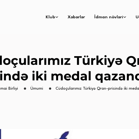
Klub
Xəbərlər
İdman növləri
U
oçularımız Türkiyə Q
sində iki medal qazand
imai Birliyi
Ümumi
Cüdoçularımız Türkiyə Qran-prisində iki meda