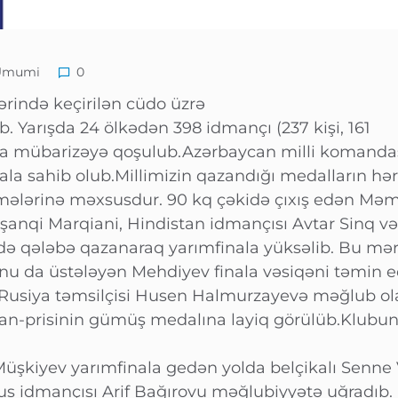
Ümumi
0
rində keçirilən cüdo üzrə
ıb. Yarışda 24 ölkədən 398 idmançı (237 kişi, 161
da mübarizəyə qoşulub.Azərbaycan milli komandası
la sahib olub.Millimizin qazandığı medalların hər i
mələrinə məxsusdur. 90 kq çəkidə çıxış edən Mə
anqi Marqiani, Hindistan idmançısı Avtar Sinq və 
də qələbə qazanaraq yarımfinala yüksəlib. Bu mə
onu da üstələyən Mehdiyev finala vəsiqəni təmin e
 Rusiya təmsilçisi Husen Halmurzayevə məğlub ol
prisinin gümüş medalına layiq görülüb.Klubun d
üşkiyev yarımfinala gedən yolda belçikalı Senne 
arus idmançısı Arif Bağırovu məğlubiyyətə uğradıb.