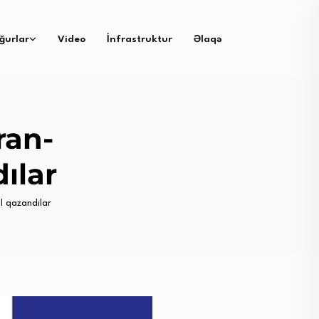
ğurlar
Video
İnfrastruktur
Əlaqə
ran-
ılar
l qazandılar