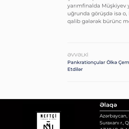
yarımfinalda Müşkiyev y
uğrunda görüşdə isə o, 
qalib gələrək bürünc m
ƏVVƏLKI
Pankrationçular Ölkə Çem
Etdilər
Əlaqə
Azərbaycan, B
Suraxanı r., 