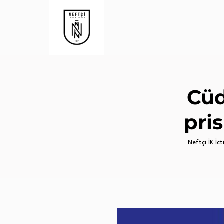
Cüd
pri
Neftçi İK İct