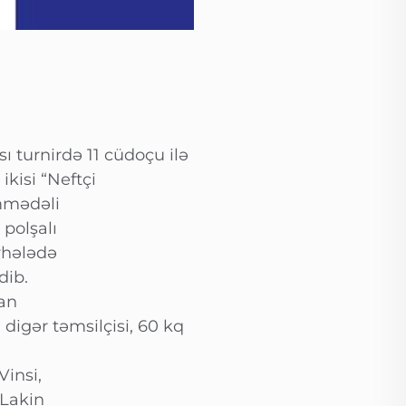
 turnirdə 11 cüdoçu ilə
kisi “Neftçi
mmədəli
polşalı
rhələdə
dib.
an
igər təmsilçisi, 60 kq
Vinsi,
 Lakin