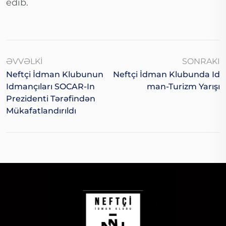
edib.
ƏVVƏLKI
SONRAKI
Neftçi İdman Klubunun
Neftçi İdman Klubunda Id
Idmançıları SOCAR-In
Man-Turizm Yarışı
Prezidenti Tərəfindən
Mükafatlandırıldı