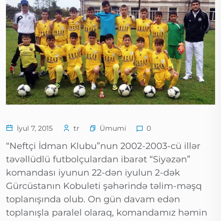
Ümumi
İyul 7, 2015
tr
0
“Neftçi İdman Klubu”nun 2002-2003-cü illər
təvəllüdlü futbolçulardan ibarət “Siyəzən”
komandası iyunun 22-dən iyulun 2-dək
Gürcüstanın Kobuleti şəhərində təlim-məşq
toplanışında olub. On gün davam edən
toplanışla paralel olaraq, komandamız həmin