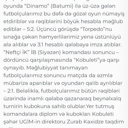
oyunda “Dinamo” (Batumi) ilə üz-üzə gələn
futbolçularımız bu dəfə də gözəl oyun nümayiş
etdiriblər və rəqiblərini böyük hesabla məğlub
ediblər – 5:2. Üçüncü görüşdə “Torpedo”nu
sınağa çəkən həmyerlilərimiz yenə üstünlüyü
ələ alıblar və 3:1 hesablı qələbəyə imza atıblar.
“Neftçi İK” İB (Siyəzən) komandası sonuncu –
dördüncü qarşılaşmasında “Kobuleti”yə qarşı
oynayıb. Məğlubiyyət tanımayan
futbolçularımız sonuncu matçda da əzmlə
mübarizə aparıblar və oyundan qalib ayrılıblar
– 2:1. Beləliklə, futbolçularımız bütün rəqibləri
üzərində inamlı qələbə qazanaraq beynəlxalq
turnirin kubokuna sahib olublar.Yer tutmuş
komandalara diplom və kubokları Kobuleti
şəhər UGİM-in direktoru Zurab Kaxidze təqdim