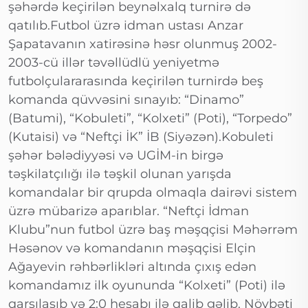
şəhərdə keçirilən beynəlxalq turnirə də
qatılıb.Futbol üzrə idman ustası Anzar
Şapatavanın xatirəsinə həsr olunmuş 2002-
2003-cü illər təvəllüdlü yeniyetmə
futbolçulararasında keçirilən turnirdə beş
komanda qüvvəsini sınayıb: “Dinamo”
(Batumi), “Kobuleti”, “Kolxeti” (Poti), “Torpedo”
(Kutaisi) və “Neftçi İK” İB (Siyəzən).Kobuleti
şəhər bələdiyyəsi və UGİM-in birgə
təşkilatçılığı ilə təşkil olunan yarışda
komandalar bir qrupda olmaqla dairəvi sistem
üzrə mübarizə aparıblar. “Neftçi İdman
Klubu”nun futbol üzrə baş məşqçisi Məhərrəm
Həsənov və komandanın məşqçisi Elçin
Ağayevin rəhbərlikləri altında çıxış edən
komandamız ilk oyununda “Kolxeti” (Poti) ilə
qarşılaşıb və 2:0 hesabı ilə qalib gəlib. Növbəti