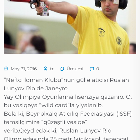
Ümumi
May 31, 2016
tr
0
“Neftçi İdman Klubu”nun güllə atıcısı Ruslan
Lunyov Rio de Janeyro
Yay Olimpiya Oyunlarına lisenziya qazanıb. O,
bu vəsiqəyə “wild card”la yiyələnib.
Belə ki, Beynəlxalq Atıcılıq Federasiyası (İSSF)
təmsilçimizə “güzəştli vəsiqə”
verib.Qeyd edək ki, Ruslan Lunyov Rio
Olimpiadasında 25 metr (kiçikçaplı tapança)