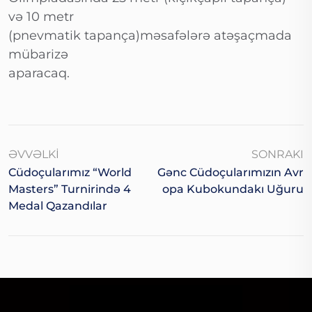
və 10 metr
(pnevmatik tapança)məsafələrə atəşaçmada
mübarizə
aparacaq.
ƏVVƏLKI
SONRAKI
Cüdoçularımız “World
Gənc Cüdoçularımızın Avr
Masters” Turnirində 4
Opa Kubokundakı Uğuru
Medal Qazandılar