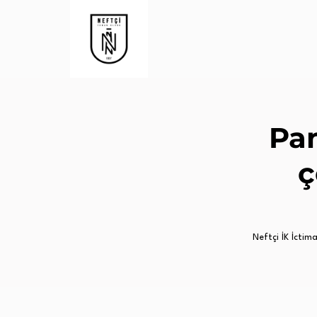
Pan
ç
Neftçi İK İctimai