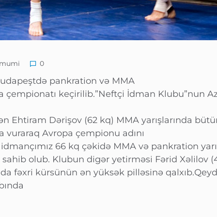
mumi
0
 Budapeştdə pankration və MMA
 çempionatı keçirilib.”Neftçi İdman Klubu”nun Az
dən Ehtiram Dərişov (62 kq) MMA yarışlarında bütü
aşa vuraraq Avropa çempionu adını
 idmançımız 66 kq çəkidə MMA və pankration yarış
sahib olub. Klubun digər yetirməsi Fərid Xəlilov (
ında fəxri kürsünün ən yüksək pilləsinə qalxıb.Qey
bında