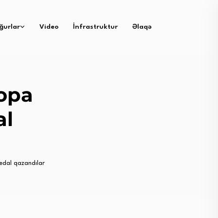
ğurlar
Video
İnfrastruktur
Əlaqə
ropa
al
edal qazandılar