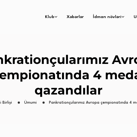
Klub
Xəbərlər
İdman növləri
U
krationçularımız Av
empionatında 4 med
qazandılar
 Birliyi
Ümumi
Pankrationçularımız Avropa çempionatında 4 m