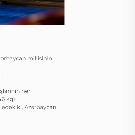
ərbaycan millisinin
n
larının hər
46 kq)
d edək ki, Azərbaycan