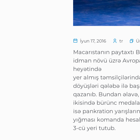
Ü
İyun 17, 2016
tr
Macarıstanın paytaxtı
idman növü üzrə Avropa
heyətində
yer almış təmsilçilərin
döyüşləri qələbə ilə b
qazanıb. Bundan əlavə,
ikisində bürünc medala 
isə pankration yarışlar
yığması komanda hesa
3-cü yeri tutub.