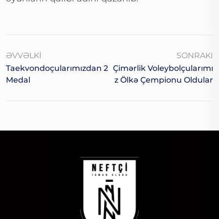
ƏVVƏLKI
SONRAKI
Taekvondoçularımızdan 2
Çimərlik Voleybolçularımı
Medal
Z Ölkə Çempionu Oldular