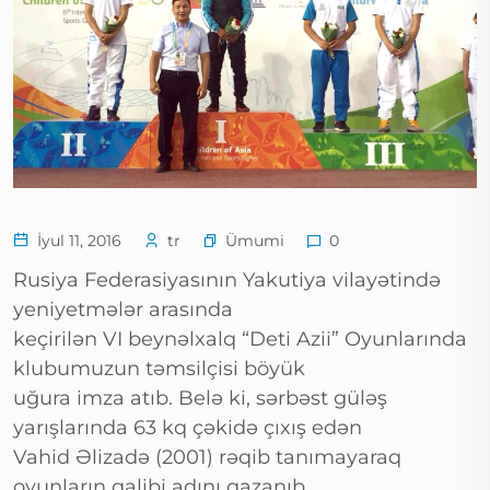
Ümumi
İyul 11, 2016
tr
0
Rusiya Federasiyasının Yakutiya vilayətində
yeniyetmələr arasında
keçirilən VI beynəlxalq “Deti Azii” Oyunlarında
klubumuzun təmsilçisi böyük
uğura imza atıb. Belə ki, sərbəst güləş
yarışlarında 63 kq çəkidə çıxış edən
Vahid Əlizadə (2001) rəqib tanımayaraq
oyunların qalibi adını qazanıb.