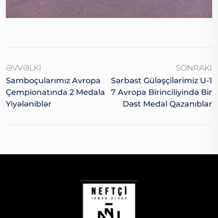
ƏVVƏLKI
SONRAKI
Samboçularımız Avropa
Sərbəst Güləşçilərimiz U-1
Çempionatında 2 Medala
7 Avropa Birinciliyində Bir
Yiyələniblər
Dəst Medal Qazanıblar