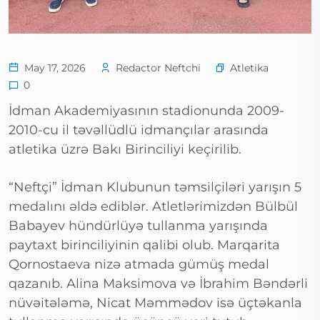
Atletika
May 17, 2026
Redactor Neftchi
0
İdman Akademiyasının stadionunda 2009-
2010-cu il təvəllüdlü idmançılar arasında
atletika üzrə Bakı Birinciliyi keçirilib.
“Neftçi” İdman Klubunun təmsilçiləri yarışın 5
medalını əldə ediblər. Atletlərimizdən Bülbül
Babayev hündürlüyə tullanma yarışında
paytaxt birinciliyinin qalibi olub. Marqarita
Qornostaeva nizə atmada gümüş medal
qazanıb. Alina Maksimova və İbrahim Bəndərli
nüvəitələmə, Nicat Məmmədov isə üçtəkanla