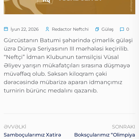
Güləş
İyun 22, 2026
Redactor Neftchi
0
Gürcüstanın Batumi şəhərində çimərlik güləşi
üzrə Dünya Seriyasının III mərhələsi keçirilib.
“Neftçi” İdman Klubunun təmsilçisi Vüsal
Əliyev yarışın mükafatçıları sırasına düşməyə
müvəffəq olub. Səksən kiloqram çəki
dərəcəsində mübarizə aparan idmançımız
turnirin bürünc medalını qazanıb.
ƏVVƏLKI
SONRAKI
Samboçularımız Xatirə
Boksçularımız “Olimpiya