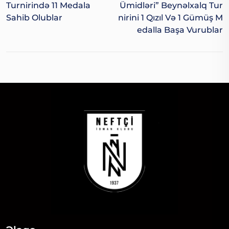
Turnirində 11 Medala
Ümidləri” Beynəlxalq Tur
Sahib Olublar
Nirini 1 Qızıl Və 1 Gümüş M
Edalla Başa Vurublar