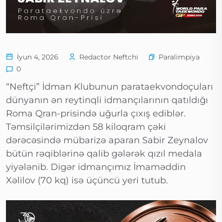
Paralimpiya
İyun 4, 2026
Redactor Neftchi
0
“Neftçi” İdman Klubunun parataekvondoçuları
dünyanın ən reytinqli idmançılarının qatıldığı
Roma Qran-prisində uğurla çıxış ediblər.
Təmsilçilərimizdən 58 kiloqram çəki
dərəcəsində mübarizə aparan Sabir Zeynalov
bütün rəqiblərinə qalib gələrək qızıl medala
yiyələnib. Digər idmançımız İmaməddin
Xəlilov (70 kq) isə üçüncü yeri tutub.