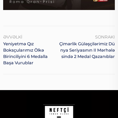
ƏVVƏLKI
SONRAKI
Yeniyetmə Qız
Çimərlik Güləşçilərimiz Dü
Boksçularımız Ölkə
Nya Seriyasının II Mərhələ
Birinciliyini 6 Medalla
Sində 2 Medal Qazanıblar
Başa Vurublar