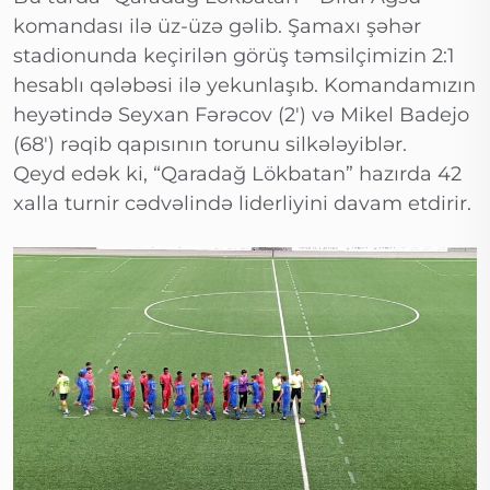
komandası ilə üz-üzə gəlib. Şamaxı şəhər
stadionunda keçirilən görüş təmsilçimizin 2:1
hesablı qələbəsi ilə yekunlaşıb. Komandamızın
heyətində Seyxan Fərəcov (2′) və Mikel Badejo
(68′) rəqib qapısının torunu silkələyiblər.
Qeyd edək ki, “Qaradağ Lökbatan” hazırda 42
xalla turnir cədvəlində liderliyini davam etdirir.