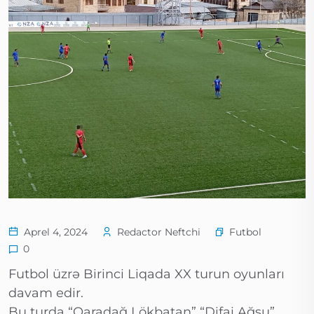
Futbol
Aprel 4, 2024
Redactor Neftchi
0
Futbol üzrə Birinci Liqada XX turun oyunları
davam edir.
Bu turda “Qaradağ Lökbatan” “Difai Ağsu”