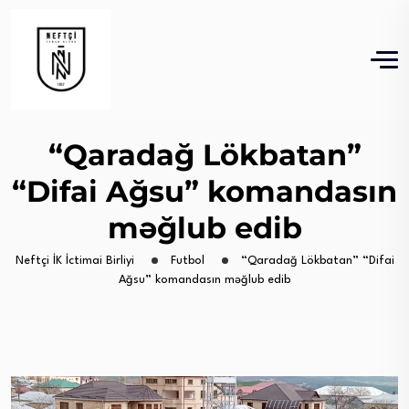
“Qaradağ Lökbatan”
“Difai Ağsu” komandasın
məğlub edib
Neftçi İK İctimai Birliyi
Futbol
“Qaradağ Lökbatan” “Difai
Ağsu” komandasın məğlub edib