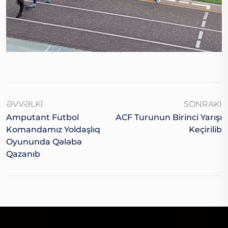
ƏVVƏLKI
SONRAKI
Amputant Futbol
ACF Turunun Birinci Yarışı
Komandamız Yoldaşlıq
Keçirilib
Oyununda Qələbə
Qazanıb