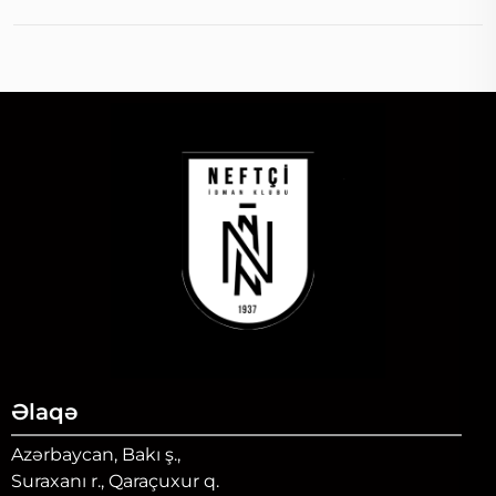
Əlaqə
Azərbaycan, Bakı ş.,
Suraxanı r., Qaraçuxur q.