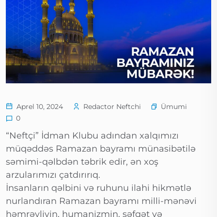
Ümumi
Aprel 10, 2024
Redactor Neftchi
0
“Neftçi” İdman Klubu adından xalqımızı
müqəddəs Ramazan bayramı münasibətilə
səmimi-qəlbdən təbrik edir, ən xoş
arzularımızı çatdırırıq.
İnsanların qəlbini və ruhunu ilahi hikmətlə
nurlandıran Ramazan bayramı milli-mənəvi
həmrəyliyin, humanizmin, şəfqət və