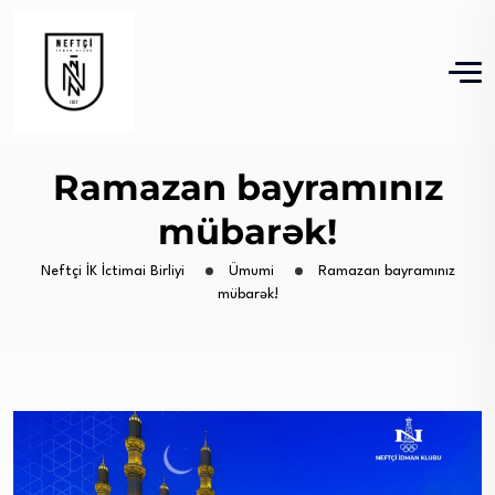
Ramazan bayramınız
mübarək!
Neftçi İK İctimai Birliyi
Ümumi
Ramazan bayramınız
mübarək!