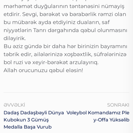
mərhəmət duyğularının təntənəsini nümayiş
etdirir. Sevgi, bərəkət və bərabərlik rəmzi olan
bu mübarək ayda etdiyiniz duaların, saf
niyyətlərin Tanrı dərgahında qəbul olunmasını
diləyirik.
Bu əziz gündə bir daha hər birinizin bayramını
təbrik edir, ailələrinizə xoşbəxtlik, süfrələrinizə
bol ruzi və xeyir-bərəkət arzulayırıq.
Allah orucunuzu qəbul eləsin!
ƏVVƏLKI
SONRAKI
Dadaş Dadaşbəyli Dünya
Voleybol Komandamız Ple
Kubokun 3 Gümüş
Y-Offa Yüksəlib
Medalla Başa Vurub