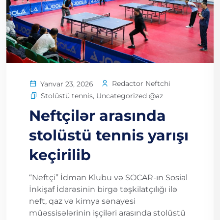
Redactor Neftchi
Yanvar 23, 2026
Stolüstü tennis
,
Uncategorized @az
Neftçilər arasında
stolüstü tennis yarışı
keçirilib
“Neftçi” İdman Klubu və SOCAR-ın Sosial
İnkişaf İdarəsinin birgə təşkilatçılığı ilə
neft, qaz və kimya sənayesi
müəssisələrinin işçiləri arasında stolüstü