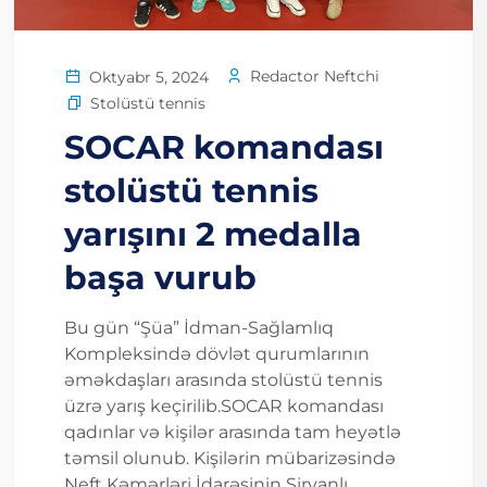
Redactor Neftchi
Oktyabr 5, 2024
Stolüstü tennis
SOCAR komandası
stolüstü tennis
yarışını 2 medalla
başa vurub
Bu gün “Şüa” İdman-Sağlamlıq
Kompleksində dövlət qurumlarının
əməkdaşları arasında stolüstü tennis
üzrə yarış keçirilib.SOCAR komandası
qadınlar və kişilər arasında tam heyətlə
təmsil olunub. Kişilərin mübarizəsində
Neft Kəmərləri İdarəsinin Şirvanlı...