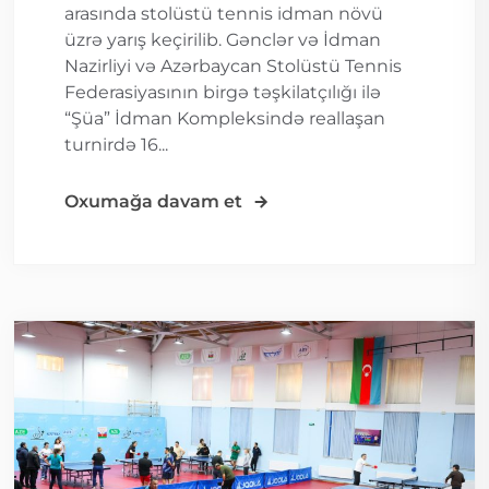
arasında stolüstü tennis idman növü
üzrə yarış keçirilib. Gənclər və İdman
Nazirliyi və Azərbaycan Stolüstü Tennis
Federasiyasının birgə təşkilatçılığı ilə
“Şüa” İdman Kompleksində reallaşan
turnirdə 16...
Oxumağa davam et