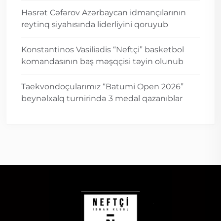
Həsrət Cəfərov Azərbaycan idmançılarının
reytinq siyahısında liderliyini qoruyub
Konstantinos Vasiliadis “Neftçi” basketbol
komandasının baş məşqçisi təyin olunub
Taekvondoçularımız “Batumi Open 2026”
beynəlxalq turnirində 3 medal qazanıblar