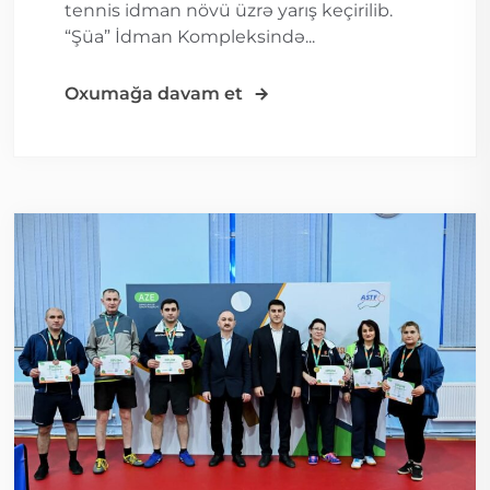
tennis idman növü üzrə yarış keçirilib.
“Şüa” İdman Kompleksində...
Oxumağa davam et