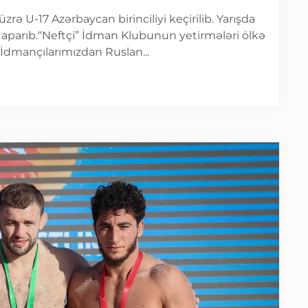
rə U-17 Azərbaycan birinciliyi keçirilib. Yarışda
 aparıb.“Neftçi” İdman Klubunun yetirmələri ölkə
. İdmançılarımızdan Ruslan...