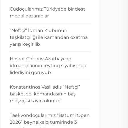
Cüdoçularımız Türkiyədə bir dəst
medal qazanıblar
“Neftçi” İdman Klubunun
təşkilatçılığı ilə kamandan oxatma
yarışı keçirilib
Həsrət Cəfərov Azərbaycan
idmançılarının reytinq siyahısında
liderliyini qoruyub
Konstantinos Vasiliadis “Neftçi”
basketbol komandasının baş
məşqçisi təyin olunub
Taekvondoçularımız “Batumi Open
2026” beynəlxalq turnirində 3