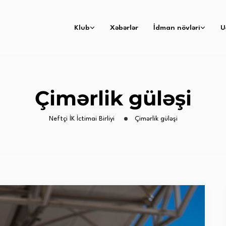
Klub
Xəbərlər
İdman növləri
U
Çimərlik güləşi
Neftçi İK İctimai Birliyi
Çimərlik güləşi