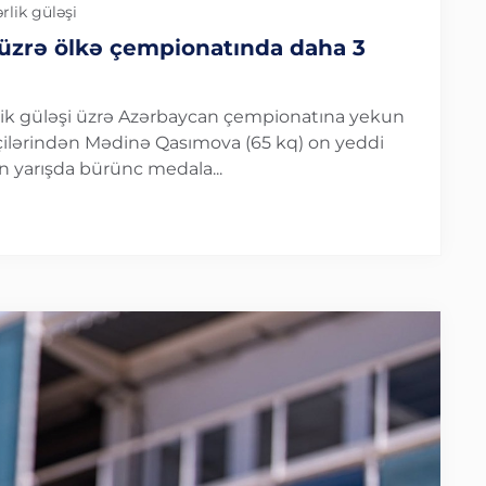
rlik güləşi
 üzrə ölkə çempionatında daha 3
rlik güləşi üzrə Azərbaycan çempionatına yekun
çilərindən Mədinə Qasımova (65 kq) on yeddi
an yarışda bürünc medala...