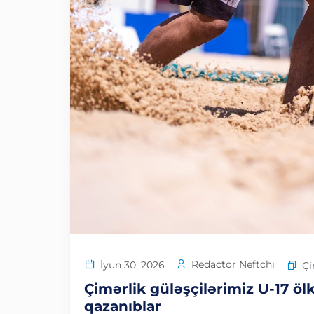
Redactor Neftchi
İyun 30, 2026
Çi
Çimərlik güləşçilərimiz U-17 öl
qazanıblar