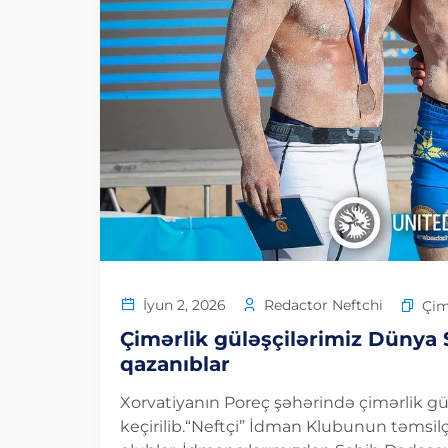
Redactor Neftchi
İyun 2, 2026
Çim
Çimərlik güləşçilərimiz Dünya 
qazanıblar
Xorvatiyanın Poreç şəhərində çimərlik gül
keçirilib.“Neftçi” İdman Klubunun təmsilç