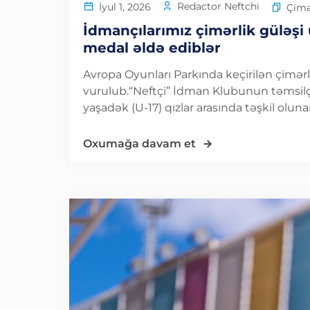
Redactor Neftchi
İyul 1, 2026
Çimə
İdmançılarımız çimərlik güləşi
medal əldə ediblər
Avropa Oyunları Parkında keçirilən çimə
vurulub.“Neftçi” İdman Klubunun təmsil
yaşadək (U-17) qızlar arasında təşkil olun
Oxumağa davam et