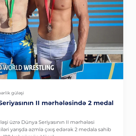
ərlik güləşi
Seriyasının II mərhələsində 2 medal
əşi üzrə Dünya Seriyasının II mərhələsi
iləri yarışda əzmlə çıxış edərək 2 medala sahib