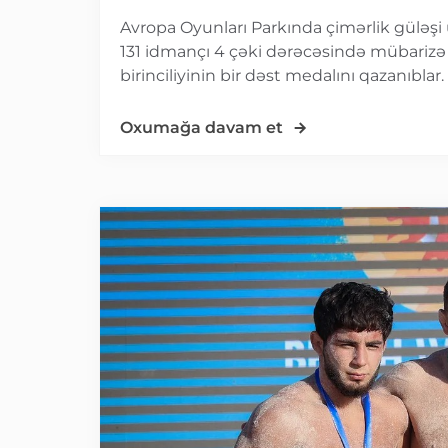
Avropa Oyunları Parkında çimərlik güləşi üz
131 idmançı 4 çəki dərəcəsində mübarizə
birinciliyinin bir dəst medalını qazanıblar
Oxumağa davam et